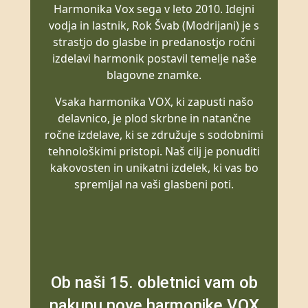
Harmonika Vox sega v leto 2010. Idejni
vodja in lastnik, Rok Švab (Modrijani) je s
strastjo do glasbe in predanostjo ročni
izdelavi harmonik postavil temelje naše
blagovne znamke.
Vsaka harmonika VOX, ki zapusti našo
delavnico, je plod skrbne in natančne
ročne izdelave, ki se združuje s sodobnimi
tehnološkimi pristopi. Naš cilj je ponuditi
kakovosten in unikatni izdelek, ki vas bo
spremljal na vaši glasbeni poti.
Ob naši 15. obletnici vam ob
nakupu nove harmonike VOX