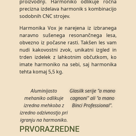
proizvodnji. Harmoniko odlikuje ročna
precizna izdelava harmonik s kombinacijo
sodobnih CNC strojev.
Harmonika Vox je narejena iz izbranega
naravno sušenega resonančnega lesa,
obvezno iz počasne rasti. Takšen les vam
nudi kakovostni zvok, unikatni izgled in
trden izdelek z lahkotnim občutkom, ko
imate harmoniko na sebi, saj harmonika
tehta komaj 5,5 kg.
Aluminijasto
Glasilk serije "a mano
mehaniko odlikuje
cagnoni" ali "a mano
izredna mehkoba z
Binci Professional".
izredno odzivnostjo pri
igranju na harmoniko.
PRVORAZREDNE