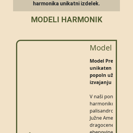
harmonika unikatni izdelek.
MODELI HARMONIK
Model Prest
Model Prestige po
unikaten izgled in
popoln užitek pri
izvajanju glasbe.
V naši ponudbi im
harmoniko iz
palisandrovega lesa
Južne Amerike in
dragocenega lesa
ebenovine makassa