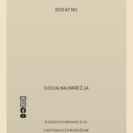
DODATNO
SOCIALNA OMREŽJA
© 2026 VOX NOVA D.O.O.
VSE PRAVICE PRIDRŽANE