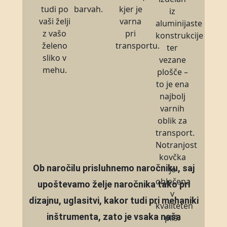
tudi po
barvah.
kjer je
iz
vaši želji
varna
aluminijaste
z vašo
pri
konstrukcije
želeno
transportu.
ter
sliko v
vezane
mehu.
plošče –
to je ena
najbolj
varnih
oblik za
transport.
Notranjost
kovčka
Ob naročilu prisluhnemo naročniku, saj
je
oblečena
upoštevamo želje naročnika tako pri
v
dizajnu, uglasitvi, kakor tudi pri mehaniki
kvaliteten
inštrumenta, zato je vsaka naša
pliš.