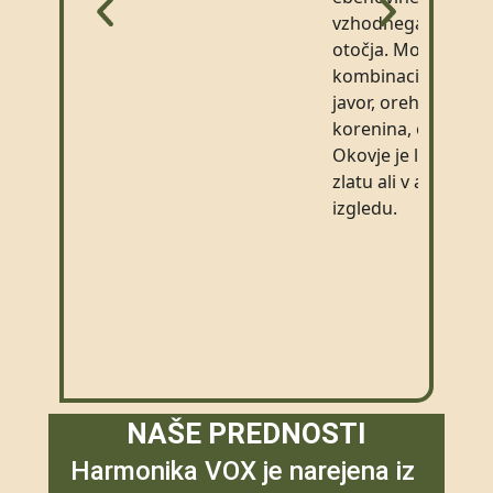
vzhodnega indijsk
otočja. Možne
kombinacije lesa so
javor, oreh, orehov
korenina, oliva, w
Okovje je lahko v 
zlatu ali v antico b
izgledu.
NAŠE PREDNOSTI
Harmonika VOX je narejena iz