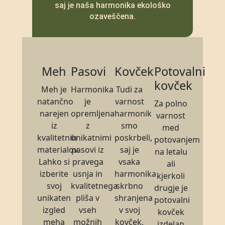
saj je naša harmonika ekološko
ozaveščena.
Meh
Pasovi
Kovček
Potovalni
kovček
Meh je
Harmonika
Tudi za
natančno
je
varnost
Za polno
narejen
opremljena
harmonik
varnost
iz
z
smo
med
kvalitetnih
unikatnimi
poskrbeli,
potovanjem
materialov.
pasovi iz
saj je
na letalu
Lahko si
pravega
vsaka
ali
izberite
usnja in
harmonika
kjerkoli
svoj
kvalitetnega
skrbno
drugje je
unikaten
pliša v
shranjena
potovalni
izgled
vseh
v svoj
kovček
meha
možnih
kovček,
izdelan