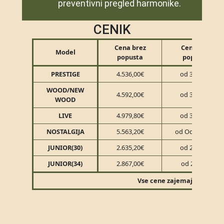
preventivni pregled harmonike.
CENIK
Cena brez
Cena s 20%
Model
popusta
popustom
PRESTIGE
4.536,00€
od 3.780,00€
WOOD/NEW
4.592,00€
od 3.780,00€
WOOD
LIVE
4.979,80€
od 3.790,00€
NOSTALGIJA
5.563,20€
od Od 4.636,00€
JUNIOR(30)
2.635,20€
od 2.257,00€
JUNIOR(34)
2.867,00€
od 2451,60€
Vse cene zajemajo 22% DDV